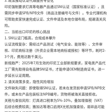
3. 政策推动认证代理服务专业化
印尼强制要求灯具等电器产品通过SNI认证（国家标准认证），且
需同步申请SPB/NPB文件（商品注册编号与文件）。专业代理机构
可帮助卖家快速完成认证、文件申请及本地仓储布局，规避清关风
险。
二、当前出口印尼的核心挑战
1. SNI认证门槛高，合规成本攀升
认证流程复杂：需经过产品测试（电气安全、能效等）、文件审
核、印尼商标注册（外资企业需本地商标或授权）等环节，耗时2-
3个月，费用达数千美元。
新规趋严：2025年7月生效的印尼工业部新规要求，家电类产品代
工厂需先取得自有品牌SNI证书，才能申请OEM制造商证书，进一
步延长认证周期。
2. 清关政策多变，隐性风险增加
文件缺失问题：即使取得SNI认证，若未在发货前申请SPB/NPB文
件，或未在产品包装标注NPB编号，货物将被海关直接拒收。
关税与查验风险：灯具进口税率为5%-10%，叠加增值税（VAT）
后综合税费较高；雅加达等港口启用X光机加强查验，易碎品可能